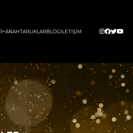
R
ANAHTARLIKLAR
BLOG
İLETİŞİM
Sİ PARTİ ROZETLER
KRİSTAL PLAKET
ARIM GÜMÜŞ ROZETLER